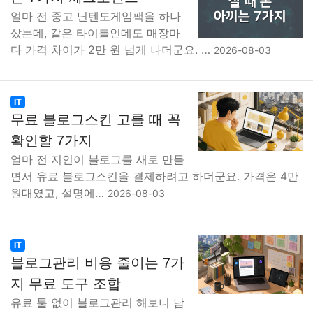
얼마 전 중고 닌텐도게임팩을 하나
샀는데, 같은 타이틀인데도 매장마
다 가격 차이가 2만 원 넘게 나더군요. …
2026-08-03
IT
무료 블로그스킨 고를 때 꼭
확인할 7가지
얼마 전 지인이 블로그를 새로 만들
면서 유료 블로그스킨을 결제하려고 하더군요. 가격은 4만
원대였고, 설명에…
2026-08-03
IT
블로그관리 비용 줄이는 7가
지 무료 도구 조합
유료 툴 없이 블로그관리 해보니 남