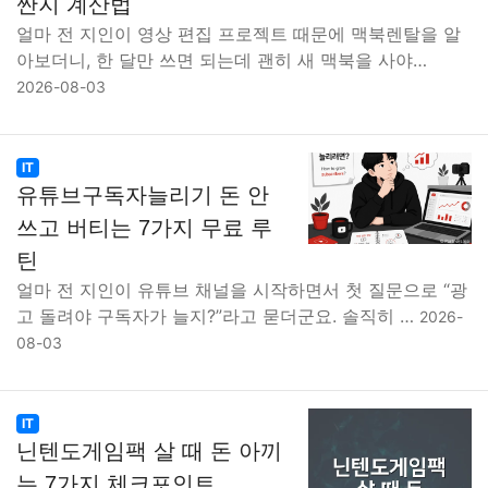
싼지 계산법
얼마 전 지인이 영상 편집 프로젝트 때문에 맥북렌탈을 알
아보더니, 한 달만 쓰면 되는데 괜히 새 맥북을 사야…
2026-08-03
IT
유튜브구독자늘리기 돈 안
쓰고 버티는 7가지 무료 루
틴
얼마 전 지인이 유튜브 채널을 시작하면서 첫 질문으로 “광
고 돌려야 구독자가 늘지?”라고 묻더군요. 솔직히 …
2026-
08-03
IT
닌텐도게임팩 살 때 돈 아끼
는 7가지 체크포인트