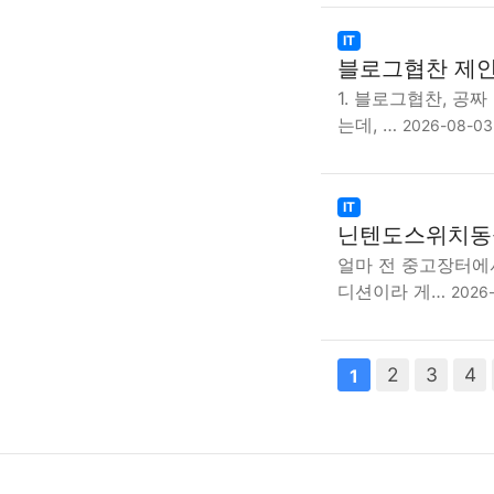
IT
블로그협찬 제안 
1. 블로그협찬, 
는데, …
2026-08-03
IT
닌텐도스위치동물
얼마 전 중고장터에
디션이라 게…
2026
다음
2
맨끝
3
4
1