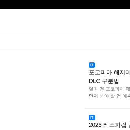
IT
포코피아 해저마
DLC 구분법
얼마 전 포코피아 
먼저 봐야 할 건 예
IT
2026 케스파컵