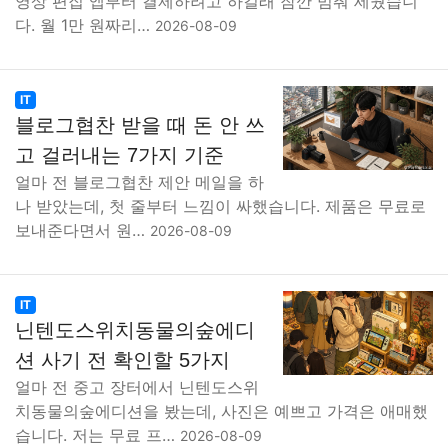
영상 편집 앱부터 결제하려고 하길래 잠깐 멈춰 세웠습니
다. 월 1만 원짜리…
2026-08-09
IT
블로그협찬 받을 때 돈 안 쓰
고 걸러내는 7가지 기준
얼마 전 블로그협찬 제안 메일을 하
나 받았는데, 첫 줄부터 느낌이 싸했습니다. 제품은 무료로
보내준다면서 원…
2026-08-09
IT
닌텐도스위치동물의숲에디
션 사기 전 확인할 5가지
얼마 전 중고 장터에서 닌텐도스위
치동물의숲에디션을 봤는데, 사진은 예쁘고 가격은 애매했
습니다. 저는 무료 프…
2026-08-09