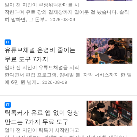
얼마 전 지인이 쿠팡위탁판매를 시
작한다며 유료 강의 결제창까지 열어둔 걸 봤습니다. 솔직
히 말하면, 그 돈부…
2026-08-09
IT
유튜브채널 운영비 줄이는
무료 도구 7가지
얼마 전 지인이 유튜브채널을 시작
한다면서 편집 프로그램, 썸네일 툴, 자막 서비스까지 한 달
에 6만 원 넘게…
2026-08-09
IT
틱톡커가 유료 앱 없이 영상
만드는 7가지 무료 도구
얼마 전 지인이 틱톡커 시작한다고