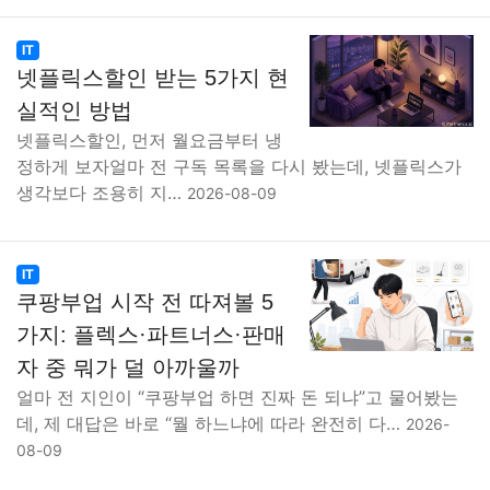
IT
넷플릭스할인 받는 5가지 현
실적인 방법
넷플릭스할인, 먼저 월요금부터 냉
정하게 보자얼마 전 구독 목록을 다시 봤는데, 넷플릭스가
생각보다 조용히 지…
2026-08-09
IT
쿠팡부업 시작 전 따져볼 5
가지: 플렉스·파트너스·판매
자 중 뭐가 덜 아까울까
얼마 전 지인이 “쿠팡부업 하면 진짜 돈 되냐”고 물어봤는
데, 제 대답은 바로 “뭘 하느냐에 따라 완전히 다…
2026-
08-09