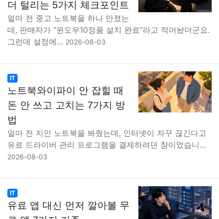
더 털리는 5가지 체크포인트
얼마 전 중고 노트북을 하나 만졌는
데, 판매자가 “윈도우10정품 설치 완료”라고 적어놨더군요.
그런데 설정에…
2026-08-03
IT
노트북와이파이 안 잡힐 때
돈 안 쓰고 고치는 7가지 방
법
얼마 전 지인 노트북을 봐줬는데, 인터넷이 자꾸 끊긴다고
유료 드라이버 관리 프로그램을 결제하려던 참이었습니…
2026-08-03
IT
유료 앱 대신 먼저 깔아볼 무