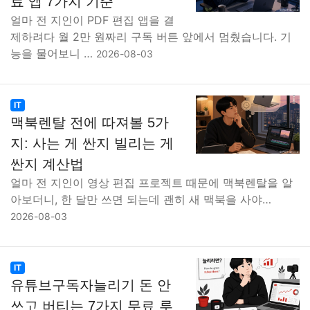
료 앱 7가지 기준
얼마 전 지인이 PDF 편집 앱을 결
제하려다 월 2만 원짜리 구독 버튼 앞에서 멈췄습니다. 기
능을 물어보니 …
2026-08-03
IT
맥북렌탈 전에 따져볼 5가
지: 사는 게 싼지 빌리는 게
싼지 계산법
얼마 전 지인이 영상 편집 프로젝트 때문에 맥북렌탈을 알
아보더니, 한 달만 쓰면 되는데 괜히 새 맥북을 사야…
2026-08-03
IT
유튜브구독자늘리기 돈 안
쓰고 버티는 7가지 무료 루