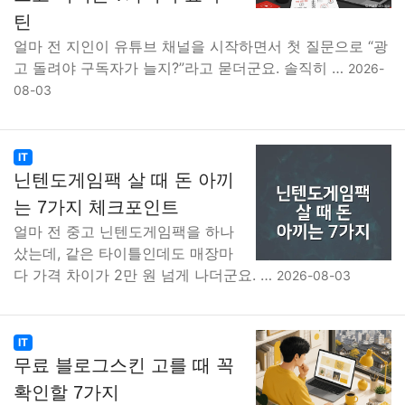
틴
얼마 전 지인이 유튜브 채널을 시작하면서 첫 질문으로 “광
고 돌려야 구독자가 늘지?”라고 묻더군요. 솔직히 …
2026-
08-03
IT
닌텐도게임팩 살 때 돈 아끼
는 7가지 체크포인트
얼마 전 중고 닌텐도게임팩을 하나
샀는데, 같은 타이틀인데도 매장마
다 가격 차이가 2만 원 넘게 나더군요. …
2026-08-03
IT
무료 블로그스킨 고를 때 꼭
확인할 7가지