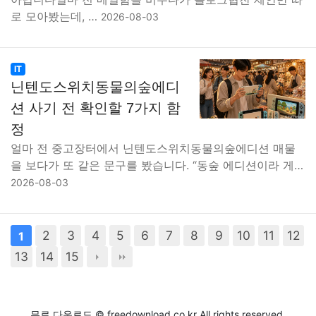
로 모아봤는데, …
2026-08-03
IT
닌텐도스위치동물의숲에디
션 사기 전 확인할 7가지 함
정
얼마 전 중고장터에서 닌텐도스위치동물의숲에디션 매물
을 보다가 또 같은 문구를 봤습니다. “동숲 에디션이라 게…
2026-08-03
2
3
4
5
6
7
8
9
10
11
12
1
13
14
15
무료 다운로드 © freedownload.co.kr All rights reserved.