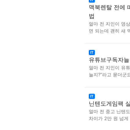
맥북렌탈 전에 따
법
얼마 전 지인이 영상
면 되는데 괜히 새
IT
유튜브구독자늘리
얼마 전 지인이 유
늘지?”라고 묻더군요
IT
닌텐도게임팩 살
얼마 전 중고 닌텐
차이가 2만 원 넘게