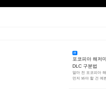
IT
포코피아 해저마
DLC 구분법
얼마 전 포코피아 
먼저 봐야 할 건 예