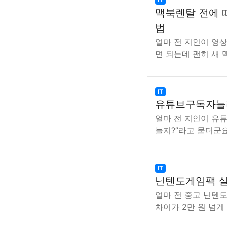
맥북렌탈 전에 따
법
얼마 전 지인이 영상
면 되는데 괜히 새
IT
유튜브구독자늘리
얼마 전 지인이 유
늘지?”라고 묻더군요
IT
닌텐도게임팩 살
얼마 전 중고 닌텐
차이가 2만 원 넘게