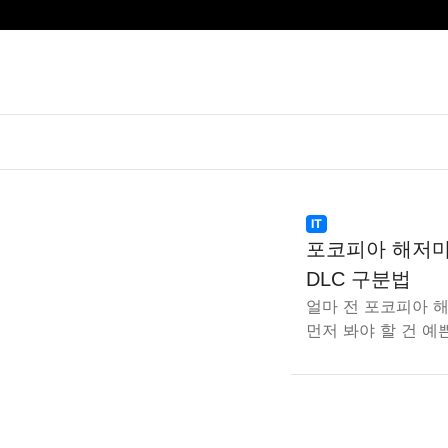
IT
포코피아 해저마
DLC 구분법
얼마 전 포코피아 
먼저 봐야 할 건 예