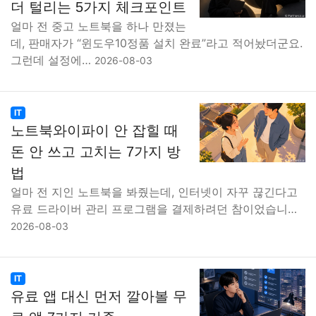
더 털리는 5가지 체크포인트
얼마 전 중고 노트북을 하나 만졌는
데, 판매자가 “윈도우10정품 설치 완료”라고 적어놨더군요.
그런데 설정에…
2026-08-03
IT
노트북와이파이 안 잡힐 때
돈 안 쓰고 고치는 7가지 방
법
얼마 전 지인 노트북을 봐줬는데, 인터넷이 자꾸 끊긴다고
유료 드라이버 관리 프로그램을 결제하려던 참이었습니…
2026-08-03
IT
유료 앱 대신 먼저 깔아볼 무