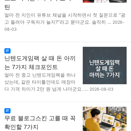
틴
얼마 전 지인이 유튜브 채널을 시작하면서 첫 질문으로 “광
고 돌려야 구독자가 늘지?”라고 묻더군요. 솔직히 …
2026-
08-03
IT
닌텐도게임팩 살 때 돈 아끼
는 7가지 체크포인트
얼마 전 중고 닌텐도게임팩을 하나
샀는데, 같은 타이틀인데도 매장마
다 가격 차이가 2만 원 넘게 나더군요. …
2026-08-03
IT
무료 블로그스킨 고를 때 꼭
확인할 7가지