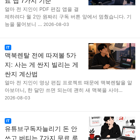
료 앱 7가지 기준
얼마 전 지인이 PDF 편집 앱을 결
제하려다 월 2만 원짜리 구독 버튼 앞에서 멈췄습니다. 기
능을 물어보니 …
2026-08-03
IT
맥북렌탈 전에 따져볼 5가
지: 사는 게 싼지 빌리는 게
싼지 계산법
얼마 전 지인이 영상 편집 프로젝트 때문에 맥북렌탈을 알
아보더니, 한 달만 쓰면 되는데 괜히 새 맥북을 사야…
2026-08-03
IT
유튜브구독자늘리기 돈 안
쓰고 버티는 7가지 무료 루