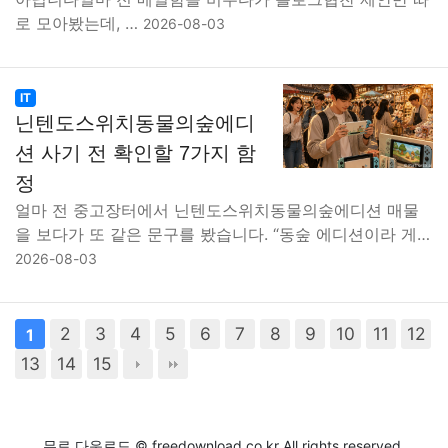
로 모아봤는데, …
2026-08-03
IT
닌텐도스위치동물의숲에디
션 사기 전 확인할 7가지 함
정
얼마 전 중고장터에서 닌텐도스위치동물의숲에디션 매물
을 보다가 또 같은 문구를 봤습니다. “동숲 에디션이라 게…
2026-08-03
2
3
4
5
6
7
8
9
10
11
12
1
13
14
15
무료 다운로드 © freedownload.co.kr All rights reserved.