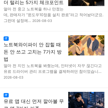
더 털리는 5가지 체크포인트
얼마 전 중고 노트북을 하나 만졌는
데, 판매자가 “윈도우10정품 설치 완료”라고 적어놨더군요.
그런데 설정에…
2026-08-03
IT
노트북와이파이 안 잡힐 때
돈 안 쓰고 고치는 7가지 방
법
얼마 전 지인 노트북을 봐줬는데, 인터넷이 자꾸 끊긴다고
유료 드라이버 관리 프로그램을 결제하려던 참이었습니…
2026-08-03
IT
유료 앱 대신 먼저 깔아볼 무