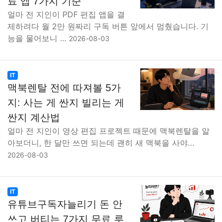
료 앱 7가지 기준
얼마 전 지인이 PDF 편집 앱을 결
제하려다 월 2만 원짜리 구독 버튼 앞에서 멈췄습니다. 기
능을 물어보니 …
2026-08-03
IT
맥북렌탈 전에 따져볼 5가
지: 사는 게 싼지 빌리는 게
싼지 계산법
얼마 전 지인이 영상 편집 프로젝트 때문에 맥북렌탈을 알
아보더니, 한 달만 쓰면 되는데 괜히 새 맥북을 사야…
2026-08-03
IT
유튜브구독자늘리기 돈 안
쓰고 버티는 7가지 무료 루