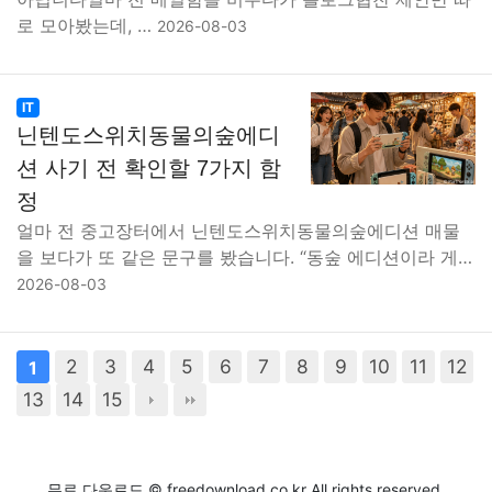
로 모아봤는데, …
2026-08-03
IT
닌텐도스위치동물의숲에디
션 사기 전 확인할 7가지 함
정
얼마 전 중고장터에서 닌텐도스위치동물의숲에디션 매물
을 보다가 또 같은 문구를 봤습니다. “동숲 에디션이라 게…
2026-08-03
2
3
4
5
6
7
8
9
10
11
12
1
13
14
15
무료 다운로드 © freedownload.co.kr All rights reserved.