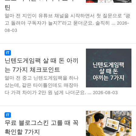
틴
얼마 전 지인이 유튜브 채널을 시작하면서 첫 질문으로 “광
고 돌려야 구독자가 늘지?”라고 묻더군요. 솔직히 …
2026-
08-03
IT
닌텐도게임팩 살 때 돈 아끼
는 7가지 체크포인트
얼마 전 중고 닌텐도게임팩을 하나
샀는데, 같은 타이틀인데도 매장마
다 가격 차이가 2만 원 넘게 나더군요. …
2026-08-03
IT
무료 블로그스킨 고를 때 꼭
확인할 7가지