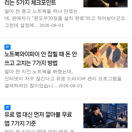
리는 5가지 체크포인트
얼마 전 중고 노트북을 하나 만졌는
데, 판매자가 “윈도우10정품 설치 완료”라고 적어놨더군요.
그런데 설정에…
2026-08-03
IT
노트북와이파이 안 잡힐 때 돈 안
쓰고 고치는 7가지 방법
얼마 전 지인 노트북을 봐줬는데,
인터넷이 자꾸 끊긴다고 유료 드라이버 관리 프로그램을
결제하려던 참이었습니…
2026-08-03
IT
유료 앱 대신 먼저 깔아볼 무료
앱 7가지 기준
얼마 전 지인이 PDF 편집 앱을 결