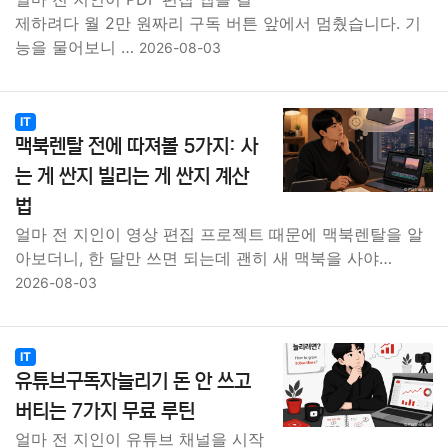
제하려다 월 2만 원짜리 구독 버튼 앞에서 멈췄습니다. 기
능을 물어보니 …
2026-08-03
IT
맥북렌탈 전에 따져볼 5가지: 사
는 게 싼지 빌리는 게 싼지 계산
법
얼마 전 지인이 영상 편집 프로젝트 때문에 맥북렌탈을 알
아보더니, 한 달만 쓰면 되는데 괜히 새 맥북을 사야…
2026-08-03
IT
유튜브구독자늘리기 돈 안 쓰고
버티는 7가지 무료 루틴
얼마 전 지인이 유튜브 채널을 시작