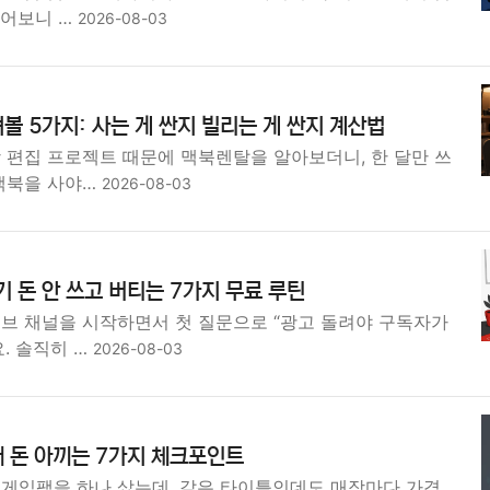
물어보니 …
2026-08-03
볼 5가지: 사는 게 싼지 빌리는 게 싼지 계산법
 편집 프로젝트 때문에 맥북렌탈을 알아보더니, 한 달만 쓰
 맥북을 사야…
2026-08-03
돈 안 쓰고 버티는 7가지 무료 루틴
튜브 채널을 시작하면서 첫 질문으로 “광고 돌려야 구독자가
. 솔직히 …
2026-08-03
 돈 아끼는 7가지 체크포인트
도게임팩을 하나 샀는데, 같은 타이틀인데도 매장마다 가격