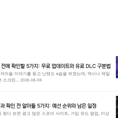
전에 확인할 5가지: 무료 업데이트와 유료 DLC 구분법
해저마을 이야기를 듣고 닌텐도 e숍을 뒤졌는데, 역시나 제일
쁜 스크린…
2026-08-06
결과 확인 전 알아둘 5가지: 예선 순위와 남은 일정
 찾다 보면 광고 많은 스코어 사이트, 가입 유도 팝업, 이상