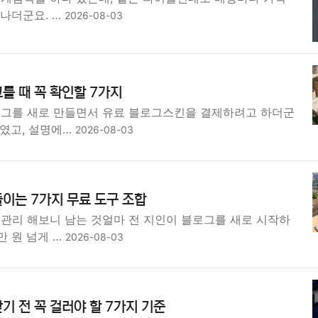
 나더군요. …
2026-08-03
를 때 꼭 확인할 7가지
로그를 새로 만들면서 유료 블로그스킨을 결제하려고 하더군
대였고, 설명에…
2026-08-03
이는 7가지 무료 도구 조합
그관리 해보니 남는 것얼마 전 지인이 블로그를 새로 시작하
만 원 넘게 …
2026-08-03
기 전 꼭 걸러야 할 7가지 기준