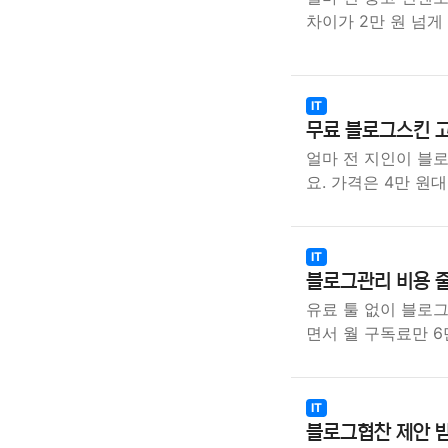
차이가 2만 원 넘게
IT
무료 블로그스킨 고
얼마 전 지인이 블
요. 가격은 4만 원
IT
블로그관리 비용 줄
유료 툴 없이 블로
면서 월 구독료만 6
IT
블로그협찬 제안 받