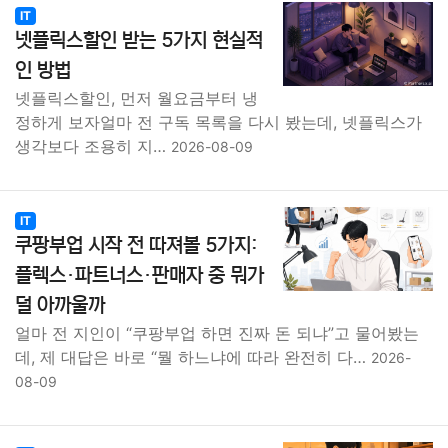
IT
넷플릭스할인 받는 5가지 현실적
인 방법
넷플릭스할인, 먼저 월요금부터 냉
정하게 보자얼마 전 구독 목록을 다시 봤는데, 넷플릭스가
생각보다 조용히 지…
2026-08-09
IT
쿠팡부업 시작 전 따져볼 5가지:
플렉스·파트너스·판매자 중 뭐가
덜 아까울까
얼마 전 지인이 “쿠팡부업 하면 진짜 돈 되냐”고 물어봤는
데, 제 대답은 바로 “뭘 하느냐에 따라 완전히 다…
2026-
08-09