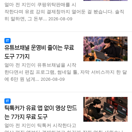
얼마 전 지인이 쿠팡위탁판매를 시
작한다며 유료 강의 결제창까지 열어둔 걸 봤습니다. 솔직
히 말하면, 그 돈부…
2026-08-09
IT
유튜브채널 운영비 줄이는 무료
도구 7가지
얼마 전 지인이 유튜브채널을 시작
한다면서 편집 프로그램, 썸네일 툴, 자막 서비스까지 한 달
에 6만 원 넘게…
2026-08-09
IT
틱톡커가 유료 앱 없이 영상 만드
는 7가지 무료 도구
얼마 전 지인이 틱톡커 시작한다고