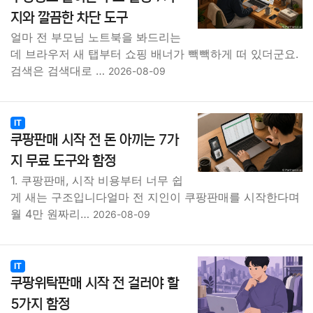
지와 깔끔한 차단 도구
얼마 전 부모님 노트북을 봐드리는
데 브라우저 새 탭부터 쇼핑 배너가 빽빽하게 떠 있더군요.
검색은 검색대로 …
2026-08-09
IT
쿠팡판매 시작 전 돈 아끼는 7가
지 무료 도구와 함정
1. 쿠팡판매, 시작 비용부터 너무 쉽
게 새는 구조입니다얼마 전 지인이 쿠팡판매를 시작한다며
월 4만 원짜리…
2026-08-09
IT
쿠팡위탁판매 시작 전 걸러야 할
5가지 함정