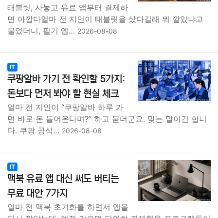
태블릿, 사놓고 유료 앱부터 결제하
면 아깝다얼마 전 지인이 태블릿을 샀다길래 뭐 깔았냐고
물었더니, 필기 앱…
2026-08-08
IT
쿠팡알바 가기 전 확인할 5가지:
돈보다 먼저 봐야 할 현실 체크
얼마 전 지인이 “쿠팡알바 하루 가
면 바로 돈 들어온다며?” 하고 묻더군요. 맞는 말이긴 합니
다. 쿠팡 공식…
2026-08-08
IT
맥북 유료 앱 대신 써도 버티는
무료 대안 7가지
얼마 전 맥북 초기화를 하면서 앱을