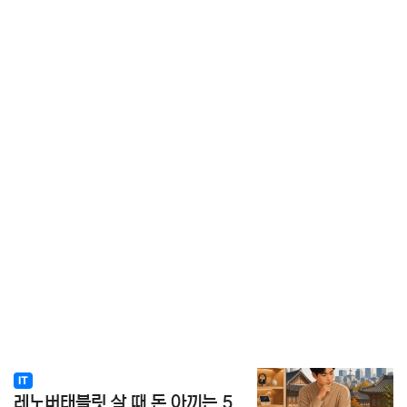
IT
레노버태블릿 살 때 돈 아끼는 5