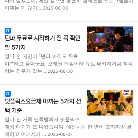
다시 깔았는데, 예전 같으면 당연히 결제했을 프로그램들이
이제는 꽤 많이…
2026-08-08
IT
던파 무료로 시작하기 전 꼭 확인
할 5가지
얼마 전 지인이 “던파 아직도 무료
야?”라고 묻더군요. 오래된 게임이라 유료 패키지처럼 착각
하는 경우가 있는…
2026-08-08
IT
넷플릭스요금제 아끼는 5가지 선
택 기준
얼마 전 가족 단톡방에서 넷플릭스
계정 얘기가 또 나왔습니다. 예전처럼 한 명이 프리미엄 결
제하고 여기저기 …
2026-08-07