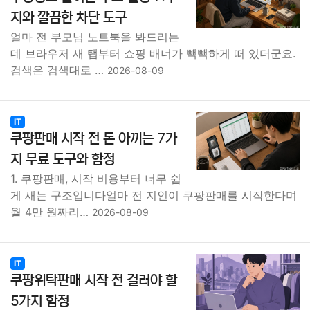
지와 깔끔한 차단 도구
얼마 전 부모님 노트북을 봐드리는
데 브라우저 새 탭부터 쇼핑 배너가 빽빽하게 떠 있더군요.
검색은 검색대로 …
2026-08-09
IT
쿠팡판매 시작 전 돈 아끼는 7가
지 무료 도구와 함정
1. 쿠팡판매, 시작 비용부터 너무 쉽
게 새는 구조입니다얼마 전 지인이 쿠팡판매를 시작한다며
월 4만 원짜리…
2026-08-09
IT
쿠팡위탁판매 시작 전 걸러야 할
5가지 함정