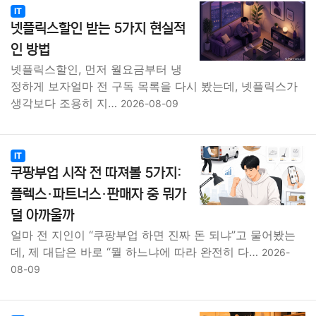
IT
넷플릭스할인 받는 5가지 현실적
인 방법
넷플릭스할인, 먼저 월요금부터 냉
정하게 보자얼마 전 구독 목록을 다시 봤는데, 넷플릭스가
생각보다 조용히 지…
2026-08-09
IT
쿠팡부업 시작 전 따져볼 5가지:
플렉스·파트너스·판매자 중 뭐가
덜 아까울까
얼마 전 지인이 “쿠팡부업 하면 진짜 돈 되냐”고 물어봤는
데, 제 대답은 바로 “뭘 하느냐에 따라 완전히 다…
2026-
08-09