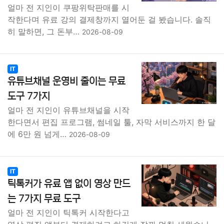
얼마 전 지인이 쿠팡위탁판매를 시
작한다며 유료 강의 결제창까지 열어둔 걸 봤습니다. 솔직
히 말하면, 그 돈부…
2026-08-09
IT
유튜브채널 운영비 줄이는 무료
도구 7가지
얼마 전 지인이 유튜브채널을 시작
한다면서 편집 프로그램, 썸네일 툴, 자막 서비스까지 한 달
에 6만 원 넘게…
2026-08-09
IT
틱톡커가 유료 앱 없이 영상 만드
는 7가지 무료 도구
얼마 전 지인이 틱톡커 시작한다고