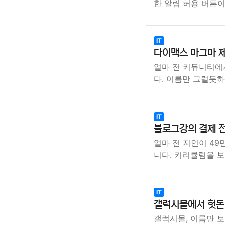
한 알림 허용 버튼이
IT
다이맥스 마그마 
얼마 전 커뮤니티에
다. 이름만 그럴듯
IT
블로그강의 결제 전
얼마 전 지인이 4
니다. 커리큘럼을 
IT
갤럭시몰에서 헛돈
갤럭시몰, 이름만 보