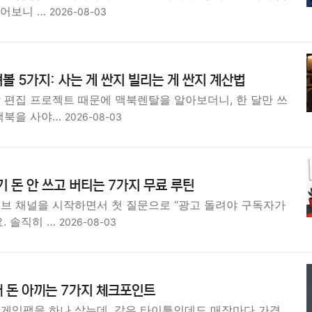
물어보니 …
2026-08-03
볼 5가지: 사는 게 싼지 빌리는 게 싼지 계산법
 편집 프로젝트 때문에 맥북렌탈을 알아보더니, 한 달만 쓰
 맥북을 사야…
2026-08-03
돈 안 쓰고 버티는 7가지 무료 루틴
튜브 채널을 시작하면서 첫 질문으로 “광고 돌려야 구독자가
. 솔직히 …
2026-08-03
 돈 아끼는 7가지 체크포인트
도게임팩을 하나 샀는데, 같은 타이틀인데도 매장마다 가격