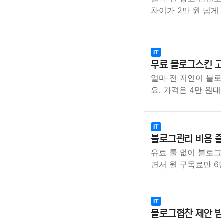
차이가 2만 원 넘게
IT
무료 블로그스킨 고
얼마 전 지인이 블
요. 가격은 4만 원
IT
블로그관리 비용 줄
유료 툴 없이 블로
면서 월 구독료만 6
IT
블로그협찬 제안 받