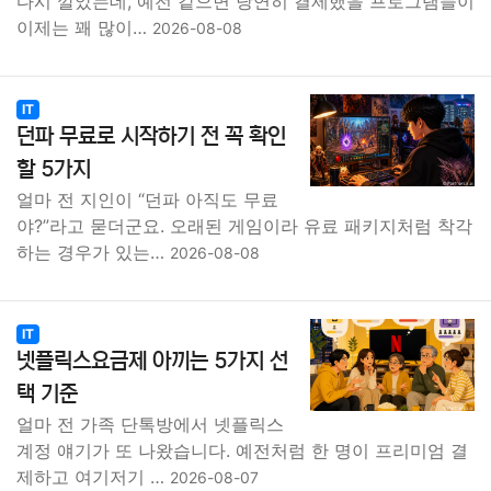
다시 깔았는데, 예전 같으면 당연히 결제했을 프로그램들이
이제는 꽤 많이…
2026-08-08
IT
던파 무료로 시작하기 전 꼭 확인
할 5가지
얼마 전 지인이 “던파 아직도 무료
야?”라고 묻더군요. 오래된 게임이라 유료 패키지처럼 착각
하는 경우가 있는…
2026-08-08
IT
넷플릭스요금제 아끼는 5가지 선
택 기준
얼마 전 가족 단톡방에서 넷플릭스
계정 얘기가 또 나왔습니다. 예전처럼 한 명이 프리미엄 결
제하고 여기저기 …
2026-08-07