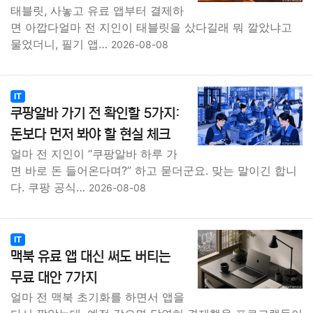
태블릿, 사놓고 유료 앱부터 결제하
면 아깝다얼마 전 지인이 태블릿을 샀다길래 뭐 깔았냐고
물었더니, 필기 앱…
2026-08-08
IT
쿠팡알바 가기 전 확인할 5가지:
돈보다 먼저 봐야 할 현실 체크
얼마 전 지인이 “쿠팡알바 하루 가
면 바로 돈 들어온다며?” 하고 묻더군요. 맞는 말이긴 합니
다. 쿠팡 공식…
2026-08-08
IT
맥북 유료 앱 대신 써도 버티는
무료 대안 7가지
얼마 전 맥북 초기화를 하면서 앱을