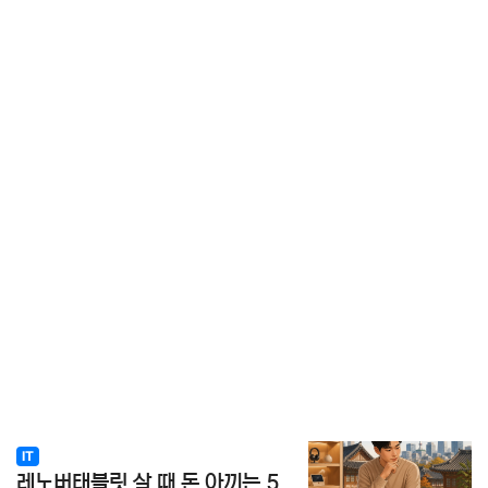
IT
레노버태블릿 살 때 돈 아끼는 5