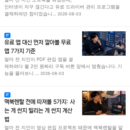
인터넷이 자꾸 끊긴다고 유료 드라이버 관리 프로그램을
결제하려던 참이었습니…
2026-08-03
IT
유료 앱 대신 먼저 깔아볼 무료
앱 7가지 기준
얼마 전 지인이 PDF 편집 앱을 결
제하려다 월 2만 원짜리 구독 버튼 앞에서 멈췄습니다. 기
능을 물어보니 …
2026-08-03
IT
맥북렌탈 전에 따져볼 5가지: 사
는 게 싼지 빌리는 게 싼지 계산
법
얼마 전 지인이 영상 편집 프로젝트 때문에 맥북렌탈을 알