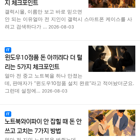
지 체크포인트
갤럭시몰, 이름만 보고 바로 믿으면
안 되는 이유얼마 전 지인이 갤럭시 스마트폰 케이스를 사
려고 검색하다가 …
2026-08-03
IT
윈도우10정품 돈 아끼려다 더 털
리는 5가지 체크포인트
얼마 전 중고 노트북을 하나 만졌는
데, 판매자가 “윈도우10정품 설치 완료”라고 적어놨더군요.
그런데 설정에…
2026-08-03
IT
노트북와이파이 안 잡힐 때 돈 안
쓰고 고치는 7가지 방법
얼마 전 지인 노트북을 봐줬는데,