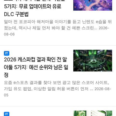
5가지: 무료 업데이트와 유료
DLC 구분법
얼마 전 포코피아 해저마을 이야기를 듣고 닌텐도 e숍을 뒤
졌는데, 역시나 제일 먼저 봐야 할 건 예쁜 스크린…
2026-
08-06
IT
2026 케스파컵 결과 확인 전 알
아둘 5가지: 예선 순위와 남은 일
정
요즘 e스포츠 결과를 찾다 보면 광고 많은 스코어 사이트,
가입 유도 팝업, 이상한 알림 허용 버튼이 먼저 …
2026-08-
05
IT