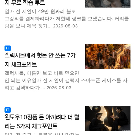
지 무료 학습 루트
얼마 전 지인이 49만 원짜리 블로
그강의를 결제하려다가 저한테 링크를 보냈습니다. 커리큘
럼을 보니 제목 짓기…
2026-08-03
IT
갤럭시몰에서 헛돈 안 쓰는 7가
지 체크포인트
갤럭시몰, 이름만 보고 바로 믿으면
안 되는 이유얼마 전 지인이 갤럭시 스마트폰 케이스를 사
려고 검색하다가 …
2026-08-03
IT
윈도우10정품 돈 아끼려다 더 털
리는 5가지 체크포인트
얼마 전 중고 노트북을 하나 만졌는