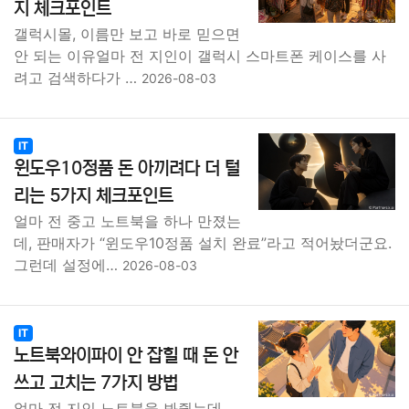
지 체크포인트
갤럭시몰, 이름만 보고 바로 믿으면
안 되는 이유얼마 전 지인이 갤럭시 스마트폰 케이스를 사
려고 검색하다가 …
2026-08-03
IT
윈도우10정품 돈 아끼려다 더 털
리는 5가지 체크포인트
얼마 전 중고 노트북을 하나 만졌는
데, 판매자가 “윈도우10정품 설치 완료”라고 적어놨더군요.
그런데 설정에…
2026-08-03
IT
노트북와이파이 안 잡힐 때 돈 안
쓰고 고치는 7가지 방법
얼마 전 지인 노트북을 봐줬는데,