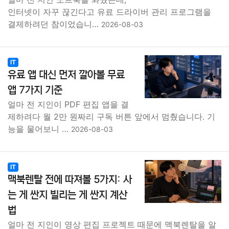
인터넷이 자꾸 끊긴다고 유료 드라이버 관리 프로그램을
결제하려던 참이었습니…
2026-08-03
IT
유료 앱 대신 먼저 깔아볼 무료
앱 7가지 기준
얼마 전 지인이 PDF 편집 앱을 결
제하려다 월 2만 원짜리 구독 버튼 앞에서 멈췄습니다. 기
능을 물어보니 …
2026-08-03
IT
맥북렌탈 전에 따져볼 5가지: 사
는 게 싼지 빌리는 게 싼지 계산
법
얼마 전 지인이 영상 편집 프로젝트 때문에 맥북렌탈을 알