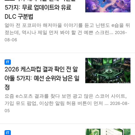
5가지: 무료 업데이트와 유료
DLC 구분법
얼마 전 포코피아 해저마을 이야기를 듣고 닌텐도 e숍을 뒤
졌는데, 역시나 제일 먼저 봐야 할 건 예쁜 스크린…
2026-
08-06
IT
2026 케스파컵 결과 확인 전 알
아둘 5가지: 예선 순위와 남은 일
정
요즘 e스포츠 결과를 찾다 보면 광고 많은 스코어 사이트,
가입 유도 팝업, 이상한 알림 허용 버튼이 먼저 …
2026-08-
05
IT