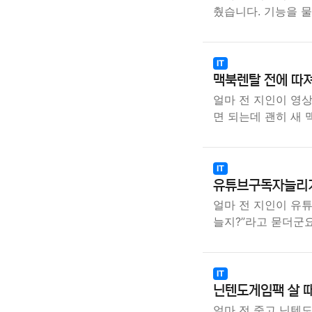
췄습니다. 기능을 
IT
맥북렌탈 전에 따져
얼마 전 지인이 영상
면 되는데 괜히 새
IT
유튜브구독자늘리기 
얼마 전 지인이 유
늘지?”라고 묻더군요
IT
닌텐도게임팩 살 때
얼마 전 중고 닌텐