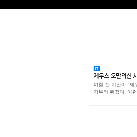
IT
제우스 오만의신 
며칠 전 지인이 “제
지부터 뒤졌다. 이런