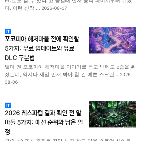
PC로도 할 수 있냐”고 묻길래 먼저 공식 페이지부터 뒤졌
다. 이런 신작 …
2026-08-07
IT
포코피아 해저마을 전에 확인할
5가지: 무료 업데이트와 유료
DLC 구분법
얼마 전 포코피아 해저마을 이야기를 듣고 닌텐도 e숍을 뒤
졌는데, 역시나 제일 먼저 봐야 할 건 예쁜 스크린…
2026-
08-06
IT
2026 케스파컵 결과 확인 전 알
아둘 5가지: 예선 순위와 남은 일
정
요즘 e스포츠 결과를 찾다 보면 광고 많은 스코어 사이트,